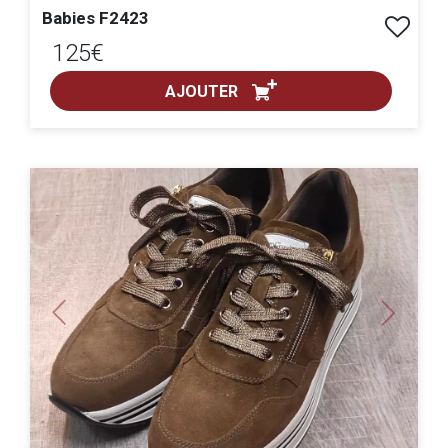
babies F2423
125€
AJOUTER
ACHAT EXPRESS
pointure :
Previous
Next